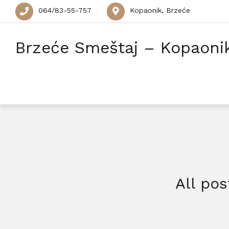
064/83-55-757
Kopaonik, Brzeće
Brzeće Smeštaj – Kopaoni
All pos