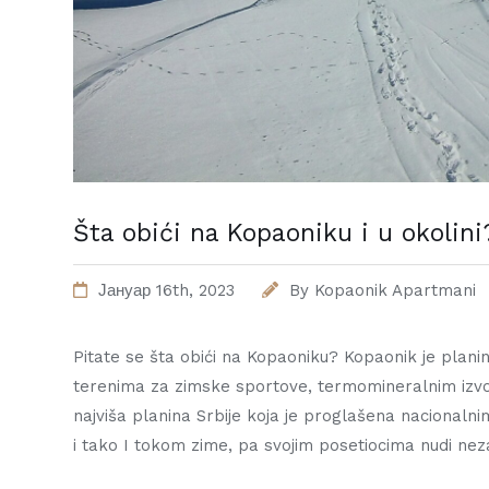
Šta obići na Kopaoniku i u okolini
Јануар 16th, 2023
By
Kopaonik Apartmani
Pitate se šta obići na Kopaoniku? Kopaonik je plani
terenima za zimske sportove, termomineralnim izvo
najviša planina Srbije koja je proglašena nacional
i tako I tokom zime, pa svojim posetiocima nudi n