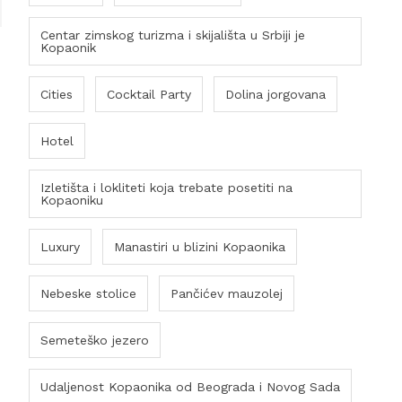
Centar zimskog turizma i skijališta u Srbiji je
Kopaonik
Cities
Cocktail Party
Dolina jorgovana
Hotel
Izletišta i lokliteti koja trebate posetiti na
Kopaoniku
Luxury
Manastiri u blizini Kopaonika
Nebeske stolice
Pančićev mauzolej
Semeteško jezero
Udaljenost Kopaonika od Beograda i Novog Sada