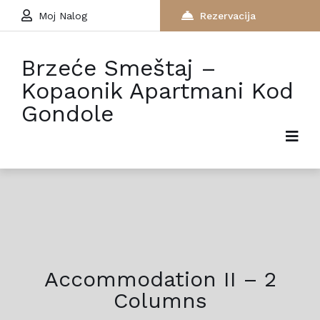
Moj Nalog
Rezervacija
Brzeće Smeštaj –
Kopaonik Apartmani Kod
Gondole
Accommodation II – 2
Columns