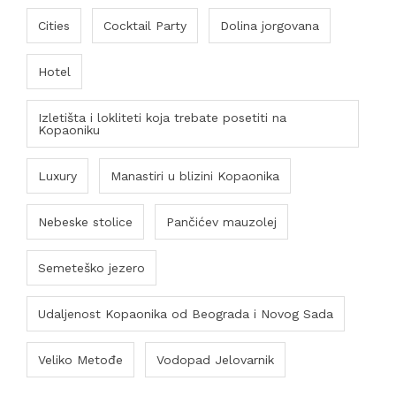
Cities
Cocktail Party
Dolina jorgovana
Hotel
Izletišta i lokliteti koja trebate posetiti na
Kopaoniku
Luxury
Manastiri u blizini Kopaonika
Nebeske stolice
Pančićev mauzolej
Semeteško jezero
Udaljenost Kopaonika od Beograda i Novog Sada
Veliko Metođe
Vodopad Jelovarnik