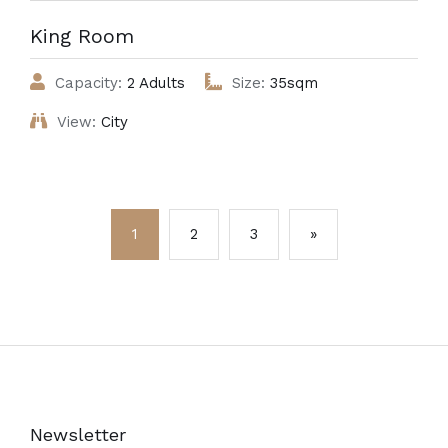
King Room
Capacity:
2 Adults
Size:
35sqm
View:
City
1
2
3
»
Newsletter