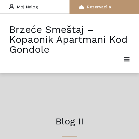
Moj Nalog
Rezervacija
Brzeće Smeštaj –
Kopaonik Apartmani Kod
Gondole
Blog II