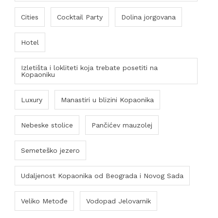
Cities
Cocktail Party
Dolina jorgovana
Hotel
Izletišta i lokliteti koja trebate posetiti na
Kopaoniku
Luxury
Manastiri u blizini Kopaonika
Nebeske stolice
Pančićev mauzolej
Semeteško jezero
Udaljenost Kopaonika od Beograda i Novog Sada
Veliko Metođe
Vodopad Jelovarnik