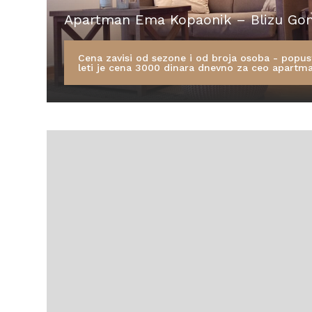
Apartman Ema Kopaonik – Blizu Go
Cena zavisi od sezone i od broja osoba - popus
leti je cena 3000 dinara dnevno za ceo apartm