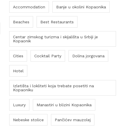
Accommodation
Banje u okolini Kopaonika
Beaches
Best Restaurants
Centar zimskog turizma i skijališta u Srbiji je
Kopaonik
Cities
Cocktail Party
Dolina jorgovana
Hotel
Izletišta i lokliteti koja trebate posetiti na
Kopaoniku
Luxury
Manastiri u blizini Kopaonika
Nebeske stolice
Pančićev mauzolej