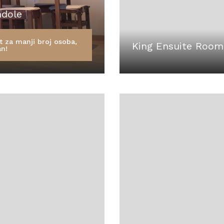
ndole
t za manji broj osoba,
King Ensuite Room
an!