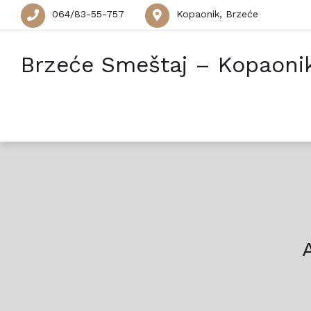
064/83-55-757
Kopaonik, Brzeće
Brzeće Smeštaj – Kopaoni