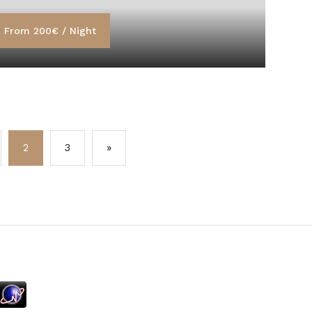
From 200€ / Night
2
3
»