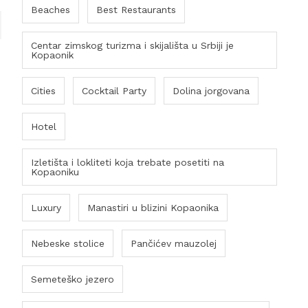
Beaches
Best Restaurants
Centar zimskog turizma i skijališta u Srbiji je
Kopaonik
Cities
Cocktail Party
Dolina jorgovana
Hotel
Izletišta i lokliteti koja trebate posetiti na
Kopaoniku
Luxury
Manastiri u blizini Kopaonika
Nebeske stolice
Pančićev mauzolej
Semeteško jezero